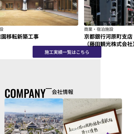
商業・宿泊施設
商業
京都銀行河原町支店 ホテルタビノス京都
ホ
（藤田観光株式会社）
施工実績一覧はこちら
COMPANY
会社情報