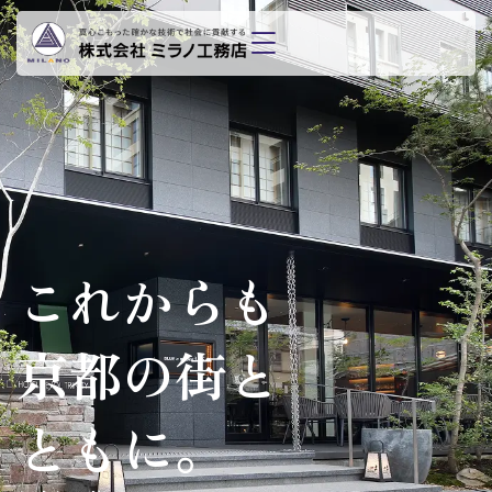
これからも
京都の街と
ともに。